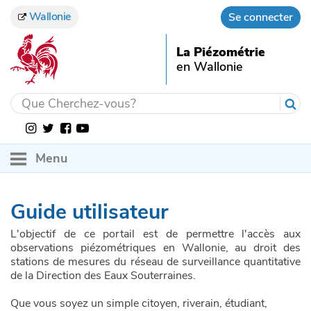
Wallonie
Se connecter
La Piézométrie
en Wallonie
Menu
ACCUEIL
Guide utilisateur
OBSERVATIONS
L'objectif de ce portail est de permettre l'accès aux
EN SAVOIR PLUS
Niveau d'eau souterraine
observations piézométriques en Wallonie, au droit des
stations de mesures du réseau de surveillance quantitative
SERVICES
Surveillance quantitative des nappes en Wallonie
de la Direction des Eaux Souterraines.
ACTUALITÉS
Guide utilisateur
Que vous soyez un simple citoyen, riverain, étudiant,
Notions de piézométrie