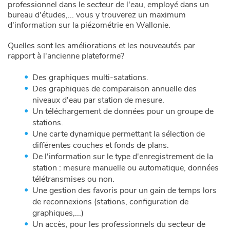
professionnel dans le secteur de l'eau, employé dans un
bureau d'études,... vous y trouverez un maximum
Télécharger des données
Interprétation des données piézométriques
d'information sur la piézométrie en Wallonie.
Inscription et demande d'accès spécifique
Type de mesures piézométriques
Quelles sont les améliorations et les nouveautés par
rapport à l'ancienne plateforme?
Nous contacter
Des graphiques multi-satations.
Des graphiques de comparaison annuelle des
niveaux d'eau par station de mesure.
Un téléchargement de données pour un groupe de
stations.
Une carte dynamique permettant la sélection de
différentes couches et fonds de plans.
De l'information sur le type d'enregistrement de la
station : mesure manuelle ou automatique, données
télétransmises ou non.
Une gestion des favoris pour un gain de temps lors
de reconnexions (stations, configuration de
graphiques,...)
Un accès, pour les professionnels du secteur de