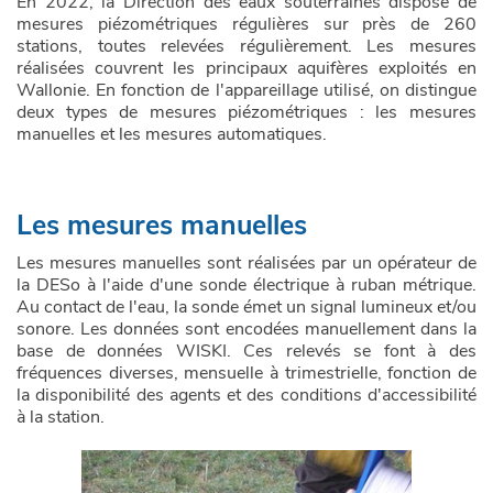
En 2022, la Direction des eaux souterraines dispose de
mesures piézométriques régulières sur près de 260
Télécharger des données
Interprétation des données piézométriques
stations, toutes relevées régulièrement. Les mesures
réalisées couvrent les principaux aquifères exploités en
Inscription et demande d'accès spécifique
Type de mesures piézométriques
Wallonie. En fonction de l'appareillage utilisé, on distingue
deux types de mesures piézométriques : les mesures
manuelles et les mesures automatiques.
Nous contacter
Les mesures manuelles
Les mesures manuelles sont réalisées par un opérateur de
la DESo à l'aide d'une sonde électrique à ruban métrique.
Au contact de l'eau, la sonde émet un signal lumineux et/ou
sonore. Les données sont encodées manuellement dans la
base de données WISKI. Ces relevés se font à des
fréquences diverses, mensuelle à trimestrielle, fonction de
la disponibilité des agents et des conditions d'accessibilité
à la station.