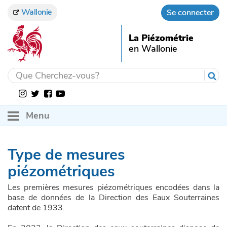
Wallonie
Se connecter
La Piézométrie
en Wallonie
Menu
ACCUEIL
Type de mesures
OBSERVATIONS
piézométriques
EN SAVOIR PLUS
Niveau d'eau souterraine
Les premières mesures piézométriques encodées dans la
base de données de la Direction des Eaux Souterraines
SERVICES
Surveillance quantitative des nappes en Wallonie
datent de 1933.
ACTUALITÉS
Guide utilisateur
Notions de piézométrie